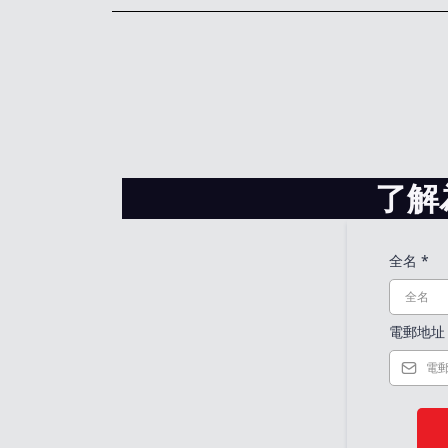
了解
全名
*
電郵地