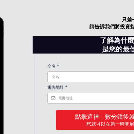
只差
請告訴我們將投資指
了解為什
是您的最
全名
*
電郵地址
*
點擊這裡，數分鐘後
您就可以在第一時間