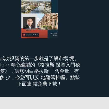
成功投資的第一步就是了解市場 境。
John精心編製的《格拉斯 投資入門秘
笈》，讓您明白格拉斯 「含金量」有
多 少，令您可以安 地運籌帷幄。點擊
下面連 結免費下載！