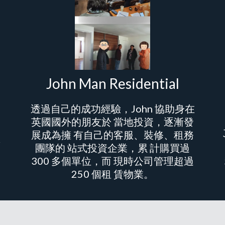
John Man Residential
透過自己的成功經驗，John 協助身在
英國國外的朋友於 當地投資，逐漸發
展成為擁 有自己的客服、裝修、租務
專
團隊的 站式投資企業，累 計購買過
300 多個單位，而 現時公司管理超過
250 個租 賃物業。